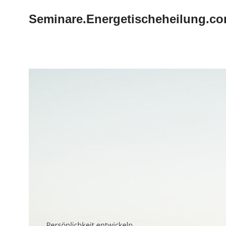
Seminare.Energetischeheilung.c
Zum
Inhalt
springen