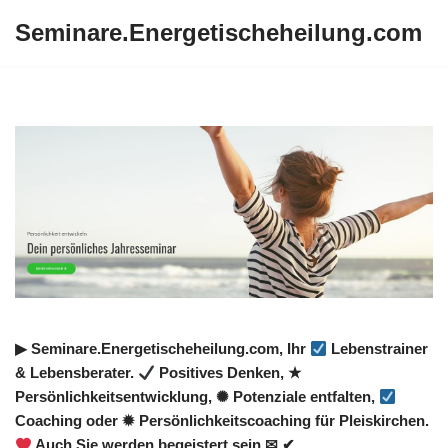
Seminare.Energetischeheilung.com
Zum
Inhalt
springen
▶︎ Seminare.Energetischeheilung.com, Ihr
Lebenstrainer
& Lebensberater.
Positives Denken, ★
Persönlichkeitsentwicklung, ✺ Potenziale entfalten,
Coaching oder ✹ Persönlichkeitscoaching für Pleiskirchen.
Auch Sie werden begeistert sein ✉ ✔.