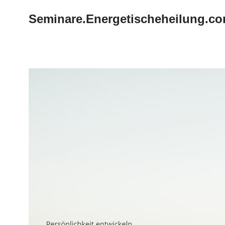
Seminare.Energetischeheilung.c
Zum
Inhalt
springen