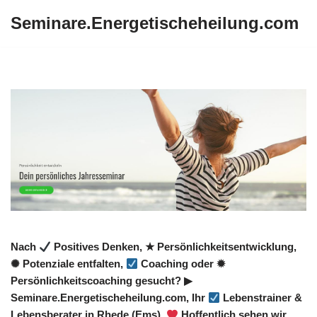
Seminare.Energetischeheilung.com
Zum
Inhalt
springen
Nach
Positives Denken, ★ Persönlichkeitsentwicklung,
✺ Potenziale entfalten,
Coaching oder ✹
Persönlichkeitscoaching gesucht? ▶︎
Seminare.Energetischeheilung.com, Ihr
Lebenstrainer &
Lebensberater in Rhede (Ems).
Hoffentlich sehen wir