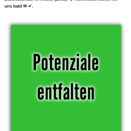
uns bald ✉ ✔.