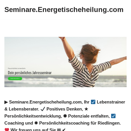
Seminare.Energetischeheilung.com
Zum
Inhalt
springen
▶︎ Seminare.Energetischeheilung.com, Ihr
Lebenstrainer
& Lebensberater.
Positives Denken, ★
Persönlichkeitsentwicklung, ✺ Potenziale entfalten,
Coaching und ✹ Persönlichkeitscoaching für Riedlingen.
Wir freuen uns auf Sie ✉ ✔.