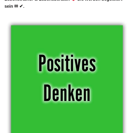
sein ✉ ✔.