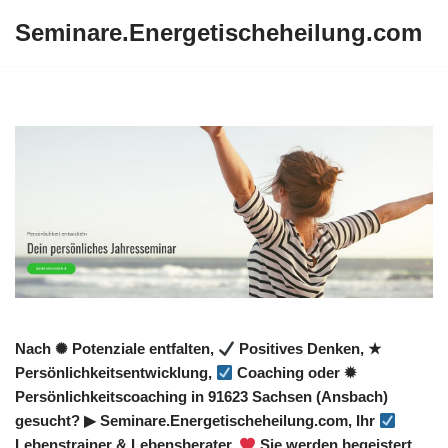
Seminare.Energetischeheilung.com
Zum
Inhalt
springen
Nach ✺ Potenziale entfalten,
Positives Denken, ★
Persönlichkeitsentwicklung,
Coaching oder ✹
Persönlichkeitscoaching in 91623 Sachsen (Ansbach)
gesucht? ▶︎ Seminare.Energetischeheilung.com, Ihr
Lebenstrainer & Lebensberater.
Sie werden begeistert