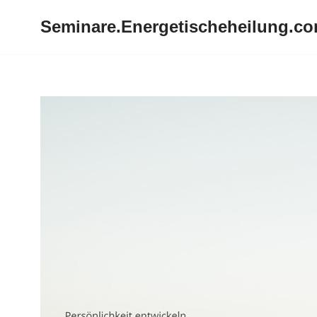
Seminare.Energetischeheilung.c
Zum
Inhalt
springen