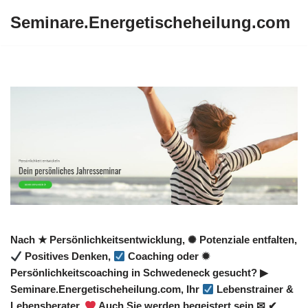
Seminare.Energetischeheilung.com
Zum
Inhalt
springen
Nach ★ Persönlichkeitsentwicklung, ✺ Potenziale entfalten,
Positives Denken,
Coaching oder ✹
Persönlichkeitscoaching in Schwedeneck gesucht? ▶︎
Seminare.Energetischeheilung.com, Ihr
Lebenstrainer &
Lebensberater.
Auch Sie werden begeistert sein ✉ ✔.