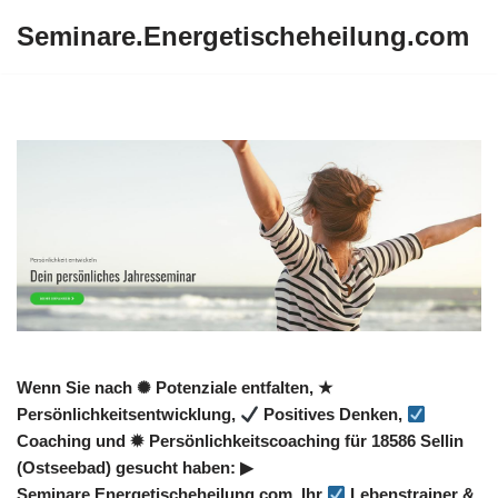
Seminare.Energetischeheilung.com
Zum
Inhalt
springen
Wenn Sie nach ✺ Potenziale entfalten, ★
Persönlichkeitsentwicklung,
Positives Denken,
Coaching und ✹ Persönlichkeitscoaching für 18586 Sellin
(Ostseebad) gesucht haben: ▶︎
Seminare.Energetischeheilung.com, Ihr
Lebenstrainer &