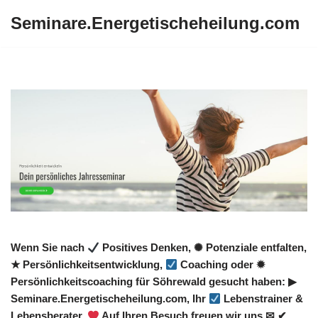
Seminare.Energetischeheilung.com
Zum
Inhalt
springen
Wenn Sie nach
Positives Denken, ✺ Potenziale entfalten,
★ Persönlichkeitsentwicklung,
Coaching oder ✹
Persönlichkeitscoaching für Söhrewald gesucht haben: ▶︎
Seminare.Energetischeheilung.com, Ihr
Lebenstrainer &
Lebensberater.
Auf Ihren Besuch freuen wir uns ✉ ✔.