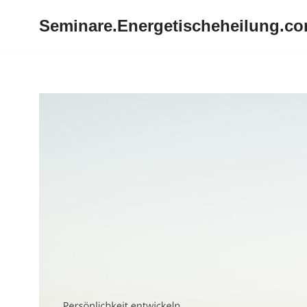
Seminare.Energetischeheilung.c
Zum
Inhalt
springen