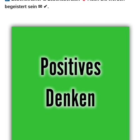
begeistert sein ✉ ✔.