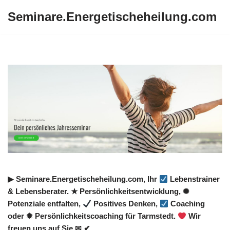
Seminare.Energetischeheilung.com
Zum
Inhalt
springen
▶︎ Seminare.Energetischeheilung.com, Ihr
Lebenstrainer
& Lebensberater. ★ Persönlichkeitsentwicklung, ✺
Potenziale entfalten,
Positives Denken,
Coaching
oder ✹ Persönlichkeitscoaching für Tarmstedt.
Wir
freuen uns auf Sie ✉ ✔.