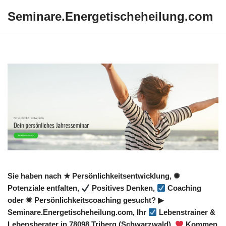
Seminare.Energetischeheilung.com
Zum
Inhalt
springen
Sie haben nach ★ Persönlichkeitsentwicklung, ✺
Potenziale entfalten,
Positives Denken,
Coaching
oder ✹ Persönlichkeitscoaching gesucht? ▶︎
Seminare.Energetischeheilung.com, Ihr
Lebenstrainer &
Lebensberater in 78098 Triberg (Schwarzwald).
Kommen