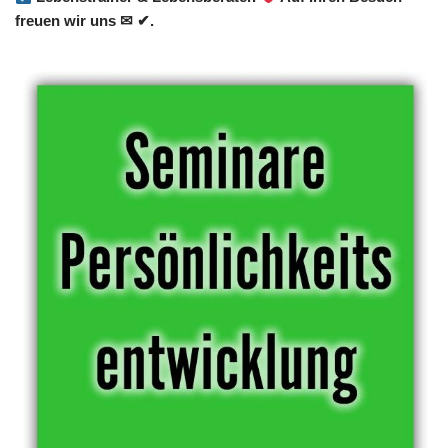
freuen wir uns ✉ ✔.