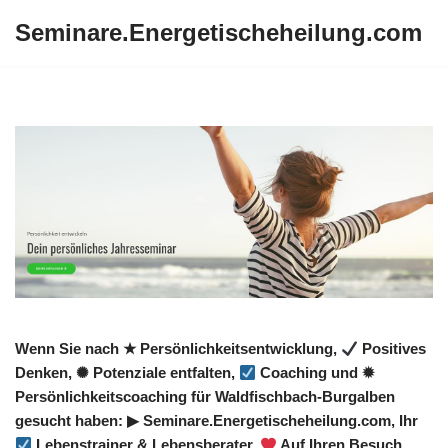
Seminare.Energetischeheilung.com
Zum
Inhalt
springen
Wenn Sie nach ★ Persönlichkeitsentwicklung,
Positives
Denken, ✺ Potenziale entfalten,
Coaching und ✹
Persönlichkeitscoaching für Waldfischbach-Burgalben
gesucht haben: ▶︎ Seminare.Energetischeheilung.com, Ihr
Lebenstrainer & Lebensberater.
Auf Ihren Besuch