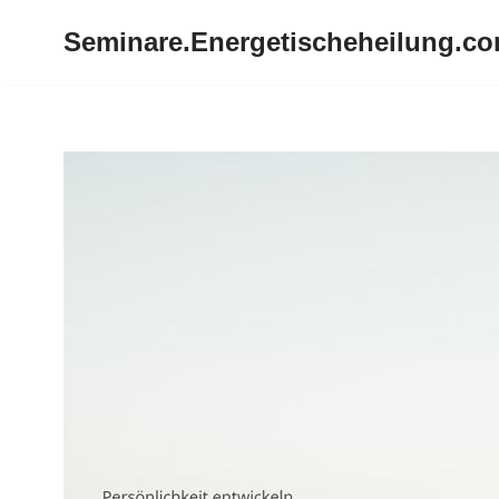
Seminare.Energetischeheilung.c
Zum
Inhalt
springen