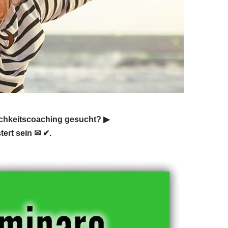
chkeitscoaching gesucht? ▶︎
ert sein ✉ ✔.