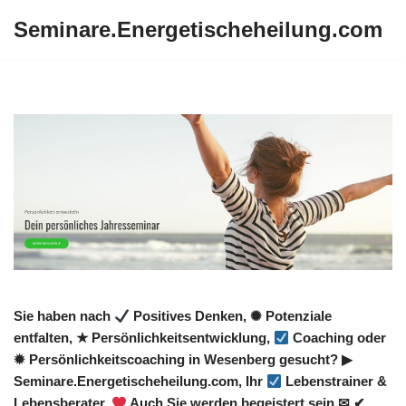
Seminare.Energetischeheilung.com
Zum
Inhalt
springen
Sie haben nach
Positives Denken, ✺ Potenziale
entfalten, ★ Persönlichkeitsentwicklung,
Coaching oder
✹ Persönlichkeitscoaching in Wesenberg gesucht? ▶︎
Seminare.Energetischeheilung.com, Ihr
Lebenstrainer &
Lebensberater.
Auch Sie werden begeistert sein ✉ ✔.