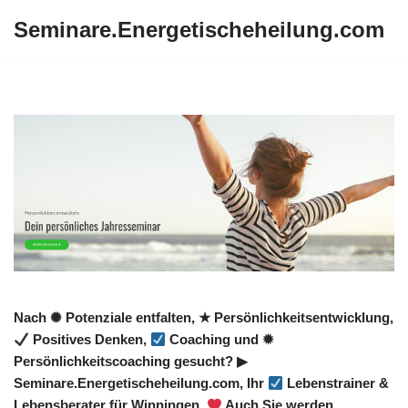
Seminare.Energetischeheilung.com
Zum
Inhalt
springen
Nach ✺ Potenziale entfalten, ★ Persönlichkeitsentwicklung,
Positives Denken,
Coaching und ✹
Persönlichkeitscoaching gesucht? ▶︎
Seminare.Energetischeheilung.com, Ihr
Lebenstrainer &
Lebensberater für Winningen.
Auch Sie werden