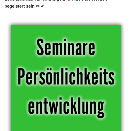
begeistert sein ✉ ✔.