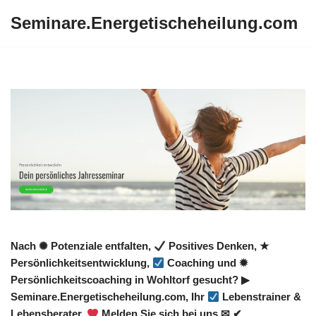
Seminare.Energetischeheilung.com
Zum
Inhalt
springen
Nach ✺ Potenziale entfalten,
Positives Denken, ★
Persönlichkeitsentwicklung,
Coaching und ✹
Persönlichkeitscoaching in Wohltorf gesucht? ▶︎
Seminare.Energetischeheilung.com, Ihr
Lebenstrainer &
Lebensberater.
Melden Sie sich bei uns ✉ ✔.