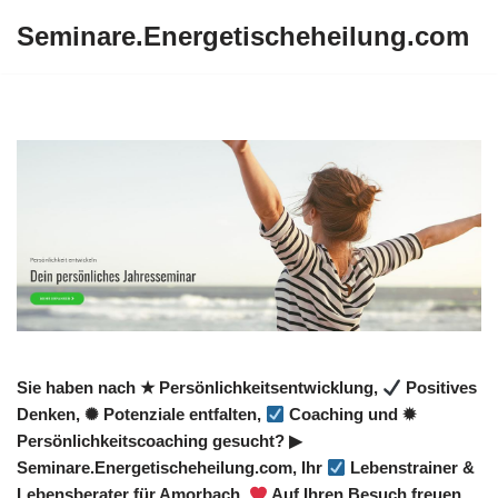
Seminare.Energetischeheilung.com
Zum
Inhalt
springen
Sie haben nach ★ Persönlichkeitsentwicklung,
Positives
Denken, ✺ Potenziale entfalten,
Coaching und ✹
Persönlichkeitscoaching gesucht? ▶︎
Seminare.Energetischeheilung.com, Ihr
Lebenstrainer &
Lebensberater für Amorbach.
Auf Ihren Besuch freuen