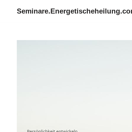
Seminare.Energetischeheilung.c
Zum
Inhalt
springen