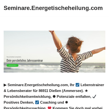
Seminare.Energetischeheilung.com
Zum
Inhalt
springen
▶︎ Seminare.Energetischeheilung.com, Ihr
Lebenstrainer
& Lebensberater für 86911 Dießen (Ammersee). ★
Persönlichkeitsentwicklung, ✺ Potenziale entfalten,
Positives Denken,
Coaching und ✹
Persönlichkeitscoaching.
Kommen Sie doch mal vorbei