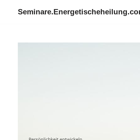
Seminare.Energetischeheilung.c
Zum
Inhalt
springen