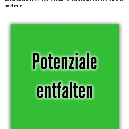
bald ✉ ✔.