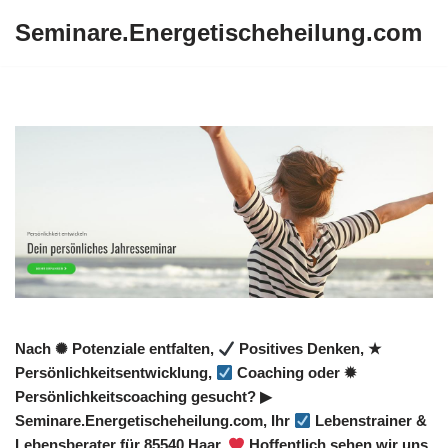
Seminare.Energetischeheilung.com
Zum
Inhalt
springen
Nach ✺ Potenziale entfalten,
Positives Denken, ★
Persönlichkeitsentwicklung,
Coaching oder ✹
Persönlichkeitscoaching gesucht? ▶︎
Seminare.Energetischeheilung.com, Ihr
Lebenstrainer &
Lebensberater für 85540 Haar.
Hoffentlich sehen wir uns