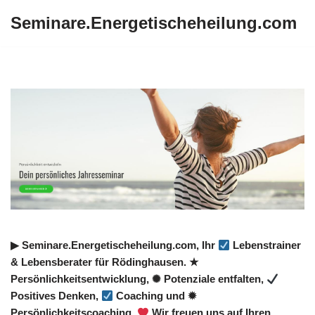
Seminare.Energetischeheilung.com
Zum
Inhalt
springen
▶︎ Seminare.Energetischeheilung.com, Ihr
Lebenstrainer
& Lebensberater für Rödinghausen. ★
Persönlichkeitsentwicklung, ✺ Potenziale entfalten,
Positives Denken,
Coaching und ✹
Persönlichkeitscoaching.
Wir freuen uns auf Ihren