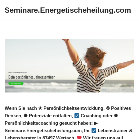
Seminare.Energetischeheilung.com
Zum
Inhalt
springen
Wenn Sie nach ★ Persönlichkeitsentwicklung, ♻ Positives
Denken, ✺ Potenziale entfalten,
Coaching oder ✹
Persönlichkeitscoaching gesucht haben: ▶︎
Seminare.Energetischeheilung.com, Ihr
Lebenstrainer &
Lebensberater in 87497 Wertach.
Wir freuen uns auf