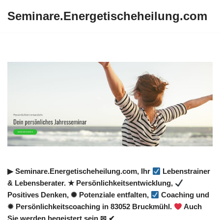
Seminare.Energetischeheilung.com
Zum
Inhalt
springen
▶︎ Seminare.Energetischeheilung.com, Ihr
Lebenstrainer
& Lebensberater. ★ Persönlichkeitsentwicklung,
Positives Denken, ✺ Potenziale entfalten,
Coaching und
✹ Persönlichkeitscoaching in 83052 Bruckmühl.
Auch
Sie werden begeistert sein ✉ ✔.